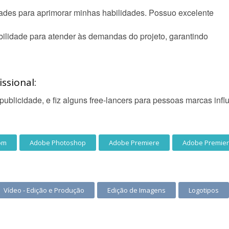
dades para aprimorar minhas habilidades. Possuo excelente
ilidade para atender às demandas do projeto, garantindo
ssional:
ublicidade, e fiz alguns free-lancers para pessoas marcas infl
om
Adobe Photoshop
Adobe Premiere
Adobe Premier
Vídeo - Edição e Produção
Edição de Imagens
Logotipos