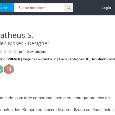
Login
rs
atheus S.
deo Maker / Designer
(0.0 - 0 avaliações)
king:
2900468
| Projetos concluídos:
0
| Recomendações:
0
| Registrado des
anizado, com forte comprometimento em entregar projetos de
stabelecidos. Sempre em busca de aprendizado contínuo, estou