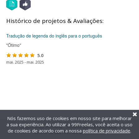
Histórico de projetos & Avaliações:
Tradução de legenda do inglês para o português
"Ótimo"
5.0
mai. 2025 - mai. 2025
Nós fazemos uso de cookies em nosso site para melhorar
a sua experiência. Ao utilizar a 99Freelas, você aceita o uso
@2014-2026 99Freelas. Todos os direitos reservados.
de cookies de acordo com a nossa
política de privacidade
.
Termos de uso
|
Política de privacidade