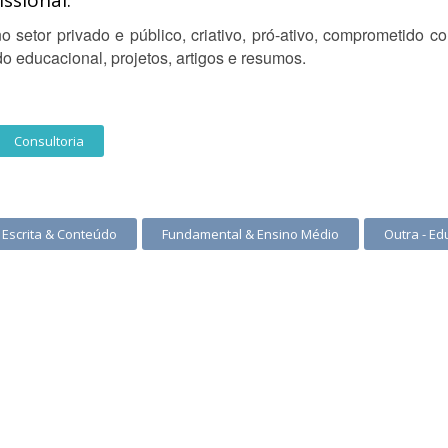
ssional:
 setor privado e público, criativo, pró-ativo, comprometido c
 educacional, projetos, artigos e resumos.
Consultoria
Escrita & Conteúdo
Fundamental & Ensino Médio
Outra - Ed