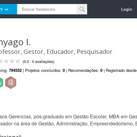
Login
rs
hyago I.
ofessor, Gestor, Educador, Pesquisador
(0.0 - 0 avaliações)
king:
794552
| Projetos concluídos:
0
| Recomendações:
0
| Registrado desd
os Gerencias, pós-graduado em Gestão Escolar, MBA em Gestã
uisador na área de Gestão, Administração, Empreendedorismo, E