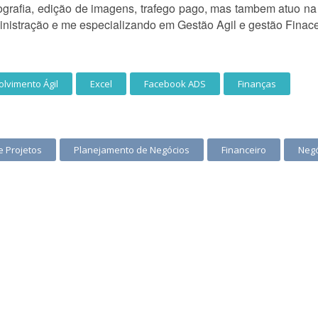
tografia, edição de imagens, trafego pago, mas tambem atuo n
nistração e me especializando em Gestão Agil e gestão Finace
lvimento Ágil
Excel
Facebook ADS
Finanças
 Projetos
Planejamento de Negócios
Financeiro
Negó