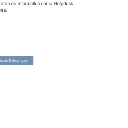
a area de informatica como Helpdesk
ira.
cios & Finanças