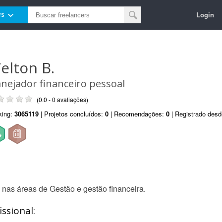
Login
rs
elton B.
anejador financeiro pessoal
(0.0 - 0 avaliações)
king:
3065119
| Projetos concluídos:
0
| Recomendações:
0
| Registrado des
 nas áreas de Gestão e gestão financeira.
ssional: