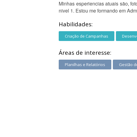
Minhas esperiencias atuais são, fo
nivel 1. Estou me formando em Admi
Habilidades:
Criação de Campanhas
Desenvo
Áreas de interesse:
Planilhas e Relatórios
Gestão de