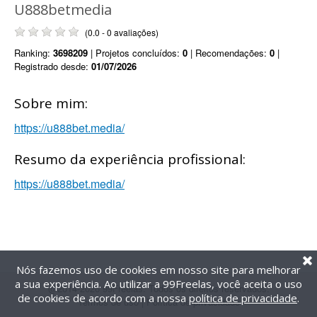
U888betmedia
(0.0 - 0 avaliações)
Ranking:
3698209
| Projetos concluídos:
0
| Recomendações:
0
|
Registrado desde:
01/07/2026
Sobre mim:
https://u888bet.media/
Resumo da experiência profissional:
https://u888bet.media/
Nós fazemos uso de cookies em nosso site para melhorar
a sua experiência. Ao utilizar a 99Freelas, você aceita o uso
@2014-2026 99Freelas. Todos os direitos reservados.
de cookies de acordo com a nossa
política de privacidade
.
Termos de uso
|
Política de privacidade