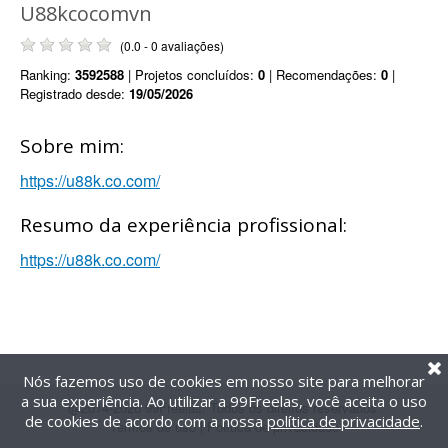
U88kcocomvn
(0.0 - 0 avaliações)
Ranking:
3592588
| Projetos concluídos:
0
| Recomendações:
0
|
Registrado desde:
19/05/2026
Sobre mim:
https://u88k.co.com/
Resumo da experiência profissional:
https://u88k.co.com/
Nós fazemos uso de cookies em nosso site para melhorar
a sua experiência. Ao utilizar a 99Freelas, você aceita o uso
@2014-2026 99Freelas. Todos os direitos reservados.
de cookies de acordo com a nossa
política de privacidade
.
Termos de uso
|
Política de privacidade