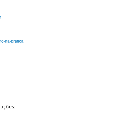
r
o-na-pratica
iações: