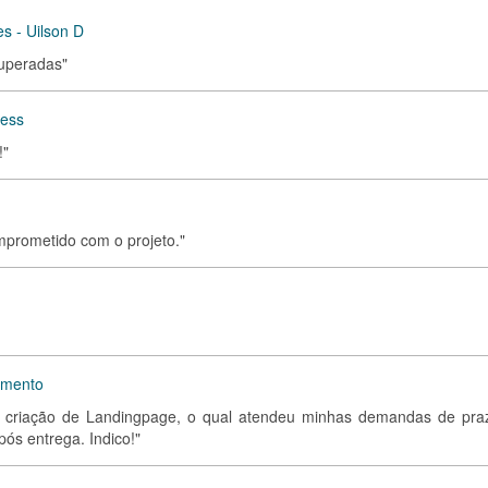
s - Uilson D
superadas"
ress
!"
omprometido com o projeto."
imento
para criação de Landingpage, o qual atendeu minhas demandas de pra
pós entrega. Indico!"