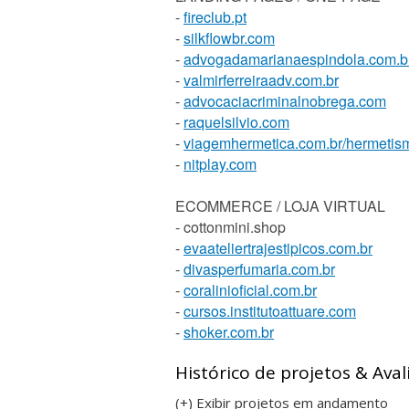
-
fireclub.pt
-
silkflowbr.com
-
advogadamarianaespindola.com.b
-
valmirferreiraadv.com.br
-
advocaciacriminalnobrega.com
-
raquelsilvio.com
-
viagemhermetica.com.br/hermetism
-
nitplay.com
ECOMMERCE / LOJA VIRTUAL
- cottonmini.shop
-
evaateliertrajestipicos.com.br
-
divasperfumaria.com.br
-
coralinioficial.com.br
-
cursos.institutoattuare.com
-
shoker.com.br
Histórico de projetos & Aval
(+) Exibir projetos em andamento