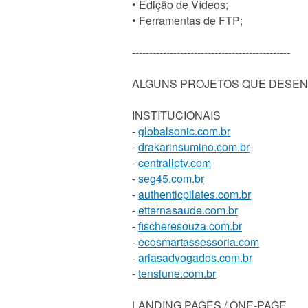
• Edição de Vídeos;
• Ferramentas de FTP;
----------------------------------------------
ALGUNS PROJETOS QUE DESENV
INSTITUCIONAIS
-
globalsonic.com.br
-
drakarinsumino.com.br
-
centraliptv.com
-
seg45.com.br
-
authenticpilates.com.br
-
etternasaude.com.br
-
fischeresouza.com.br
-
ecosmartassessoria.com
-
ariasadvogados.com.br
-
tensiune.com.br
LANDING PAGES / ONE-PAGE