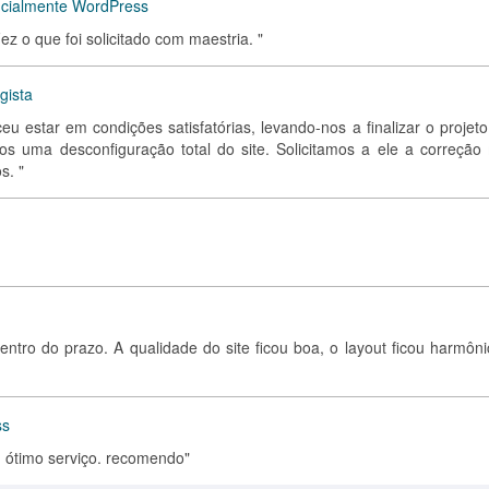
ncialmente WordPress
z o que foi solicitado com maestria. "
gista
ceu estar em condições satisfatórias, levando-nos a finalizar o projet
s uma desconfiguração total do site. Solicitamos a ele a correção
s. "
ntro do prazo. A qualidade do site ficou boa, o layout ficou harmôni
ss
um ótimo serviço. recomendo"