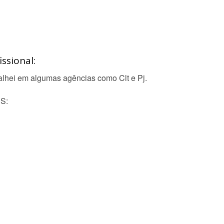
ssional:
balhei em algumas agências como Clt e Pj.
S: