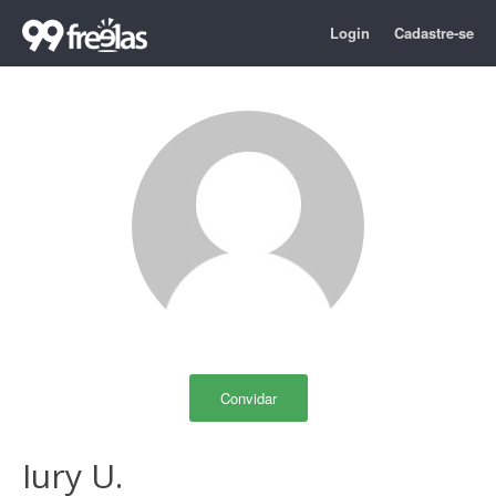
Login
Cadastre-se
Convidar
Iury U.