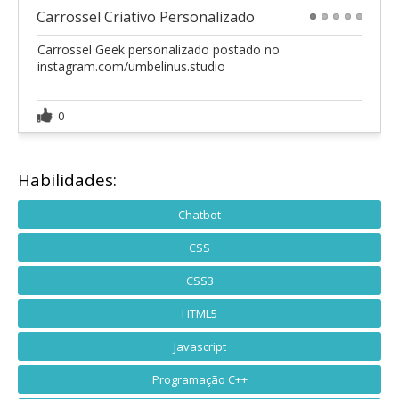
Carrossel Criativo Personalizado
1
2
3
4
5
Carrossel Geek personalizado postado no
instagram.com/umbelinus.studio
0
Habilidades:
Chatbot
CSS
CSS3
HTML5
Javascript
Programação C++