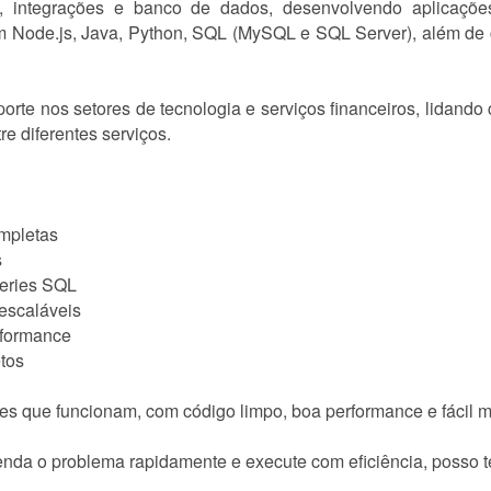
, integrações e banco de dados, desenvolvendo aplicações
om Node.js, Java, Python, SQL (MySQL e SQL Server), além de 
porte nos setores de tecnologia e serviços financeiros, lidand
re diferentes serviços.
mpletas
s
ueries SQL
escaláveis
rformance
etos
ões que funcionam, com código limpo, boa performance e fácil 
nda o problema rapidamente e execute com eficiência, posso te