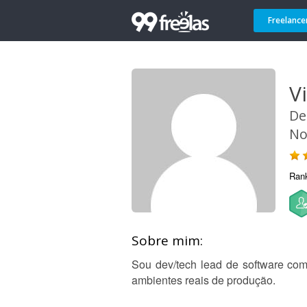
Freelance
V
De
No
Ran
Sobre mim:
Sou dev/tech lead de software com
ambientes reais de produção.