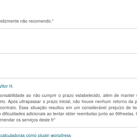
Infelizmente não recomendo."
itor H.
ponsabilidade ao não cumprir o prazo estabelecido, além de manter
to. Após ultrapassar o prazo inicial, não houve nenhum retorno da p
contrato. Essa situação resultou em um considerável prejuízo de t
 dificuldades adicionais ao tentar obter reembolso junto ao 99freelas
mendar os serviços deste fr"
calculadoras como plugin worpdress