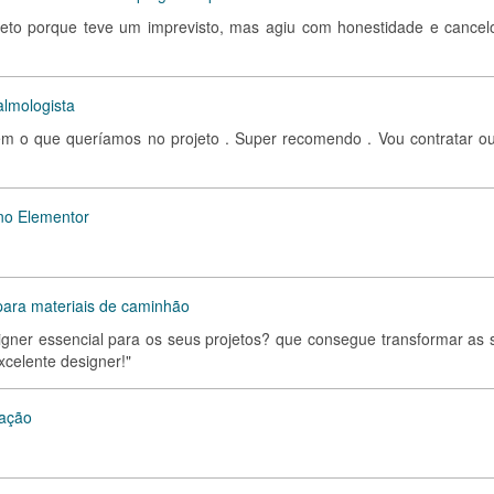
jeto porque teve um imprevisto, mas agiu com honestidade e cancel
talmologista
bem o que queríamos no projeto . Super recomendo . Vou contratar ou
 no Elementor
ara materiais de caminhão
signer essencial para os seus projetos? que consegue transformar as 
xcelente designer!"
tação