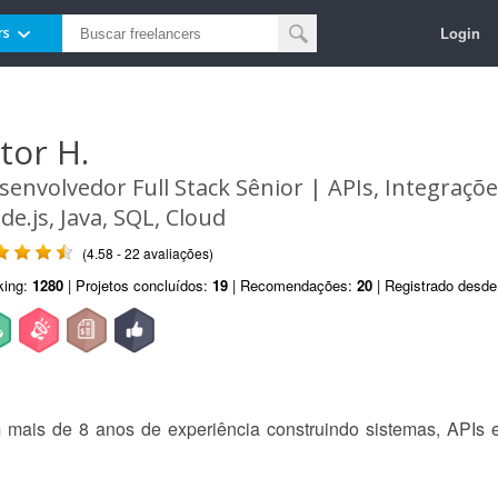
Login
rs
itor H.
senvolvedor Full Stack Sênior | APIs, Integraçõ
de.js, Java, SQL, Cloud
(4.58 - 22 avaliações)
king:
1280
| Projetos concluídos:
19
| Recomendações:
20
| Registrado desd
 mais de 8 anos de experiência construindo sistemas, APIs 