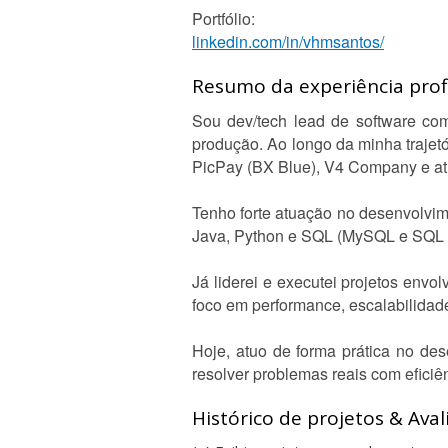
Portfólio:
linkedin.com/in/vhmsantos/
Resumo da experiência profi
Sou dev/tech lead de software co
produção. Ao longo da minha traje
PicPay (BX Blue), V4 Company e at
Tenho forte atuação no desenvolvim
Java, Python e SQL (MySQL e SQL S
Já liderei e executei projetos envo
foco em performance, escalabilidade
Hoje, atuo de forma prática no de
resolver problemas reais com eficiê
Histórico de projetos & Aval