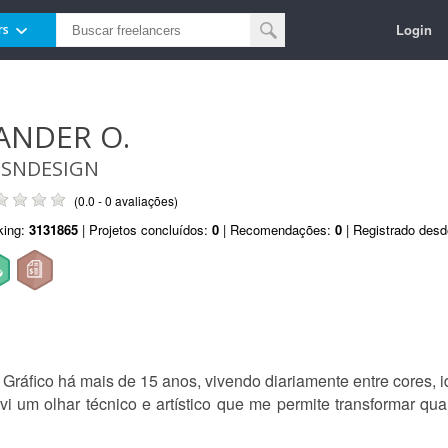
Login
rs
ANDER O.
SNDESIGN
(0.0 - 0 avaliações)
king:
3131865
| Projetos concluídos:
0
| Recomendações:
0
| Registrado des
áfico há mais de 15 anos, vivendo diariamente entre cores, ide
lvi um olhar técnico e artístico que me permite transformar qu