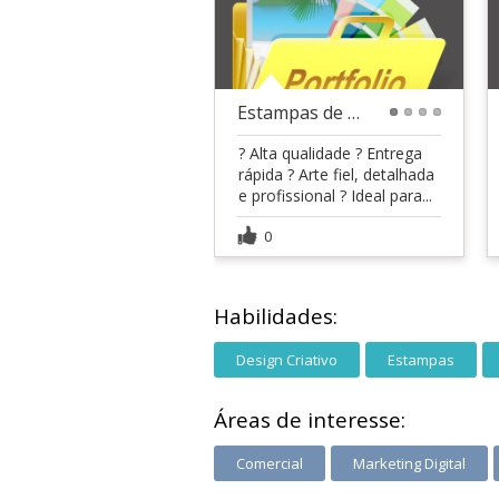
Estampas de times
1
2
3
4
? Alta qualidade ? Entrega
rápida ? Arte fiel, detalhada
e profissional ? Ideal para...
0
Habilidades:
Design Criativo
Estampas
Áreas de interesse:
Comercial
Marketing Digital