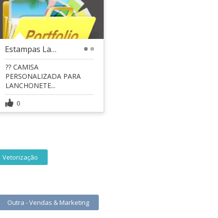
Estampas Lanchonete
1
2
?? CAMISA
PERSONALIZADA PARA
LANCHONETE...
0
Vetorização
Outra - Vendas & Marketing