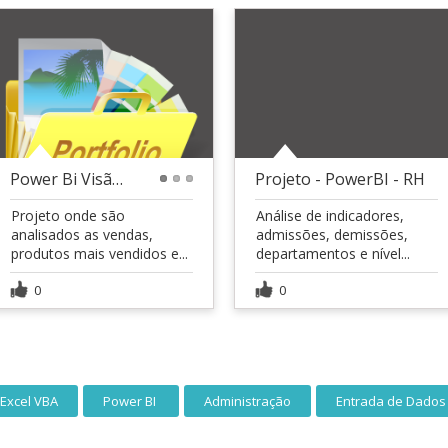
Power Bi Visão analítica financeira.
Projeto - PowerBI - RH
1
2
3
Projeto onde são
Análise de indicadores,
analisados as vendas,
admissões, demissões,
produtos mais vendidos e...
departamentos e nível...
0
0
Excel VBA
Power BI
Administração
Entrada de Dados