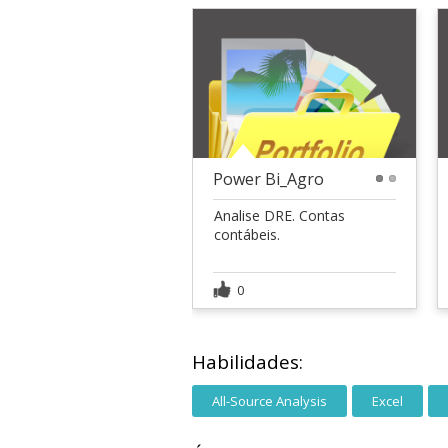
Power Bi_Agro
1
2
Analise DRE. Contas
contábeis.
0
Habilidades:
All-Source Analysis
Excel