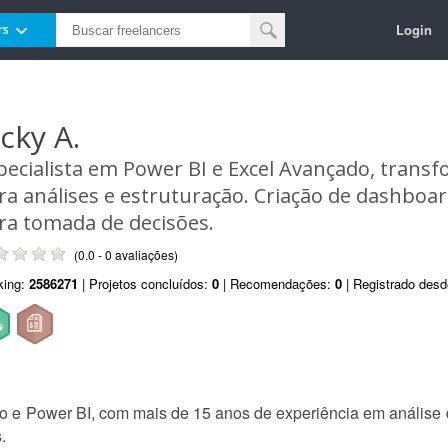
Login
rs
icky A.
pecialista em Power BI e Excel Avançado, trans
ra análises e estruturação. Criação de dashboar
ra tomada de decisões.
(0.0 - 0 avaliações)
king:
2586271
| Projetos concluídos:
0
| Recomendações:
0
| Registrado des
 e Power BI, com mais de 15 anos de experiência em análise 
.