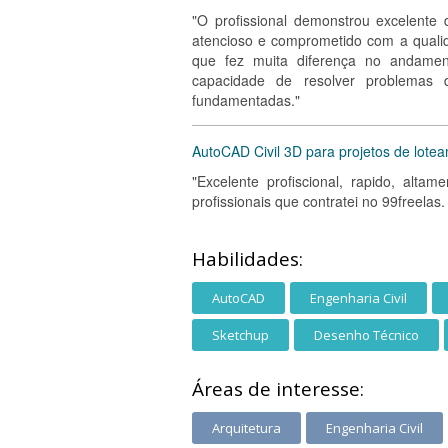
"O profissional demonstrou excelente
atencioso e comprometido com a quali
que fez muita diferença no andament
capacidade de resolver problemas 
fundamentadas."
AutoCAD Civil 3D para projetos de lotea
"Excelente profiscional, rapido, alt
profissionais que contratei no 99freelas
Habilidades:
AutoCAD
Engenharia Civil
Sketchup
Desenho Técnico
Áreas de interesse:
Arquitetura
Engenharia Civil