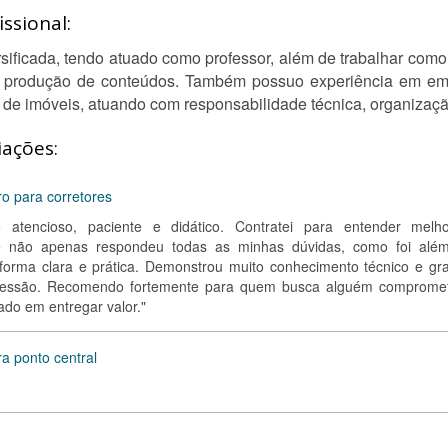
ssional:
rsificada, tendo atuado como professor, além de trabalhar como
e produção de conteúdos. Também possuo experiência em emp
de imóveis, atuando com responsabilidade técnica, organizaçã
iações:
ro para corretores
te atencioso, paciente e didático. Contratei para entender melh
e não apenas respondeu todas as minhas dúvidas, como foi alé
forma clara e prática. Demonstrou muito conhecimento técnico e gr
 sessão. Recomendo fortemente para quem busca alguém compromet
do em entregar valor."
a ponto central