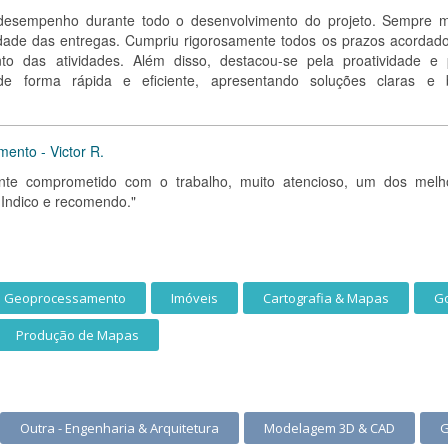
 desempenho durante todo o desenvolvimento do projeto. Sempre m
dade das entregas. Cumpriu rigorosamente todos os prazos acordado
o das atividades. Além disso, destacou-se pela proatividade e 
de forma rápida e eficiente, apresentando soluções claras e
mento - Victor R.
amente comprometido com o trabalho, muito atencioso, um dos melh
. Indico e recomendo."
Geoprocessamento
Imóveis
Cartografia & Mapas
Go
Produção de Mapas
Outra - Engenharia & Arquitetura
Modelagem 3D & CAD
G