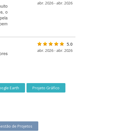
abr. 2026 - abr. 2026
uito
s, o
pela
 bem
5.0
abr. 2026 - abr. 2026
ores
ogle Earth
Projeto Gráfico
estão de Projetos