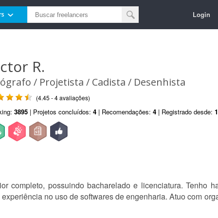
Login
rs
ictor R.
ógrafo / Projetista / Cadista / Desenhista
(4.45 - 4 avaliações)
king:
3895
| Projetos concluídos:
4
| Recomendações:
4
| Registrado desde:
1
ior completo, possuindo bacharelado e licenciatura. Tenho h
de experiência no uso de softwares de engenharia. Atuo com org