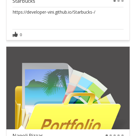
Starbucks
1
2
3
https://developer-vini.github.io/Starbucks-/
0
Napoli Pizzas