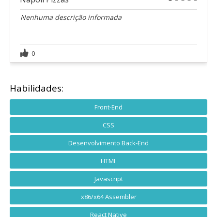
1
2
3
4
5
Nenhuma descrição informada
0
Habilidades:
Front-End
CSS
Desenvolvimento Back-End
HTML
Javascript
x86/x64 Assembler
React Native