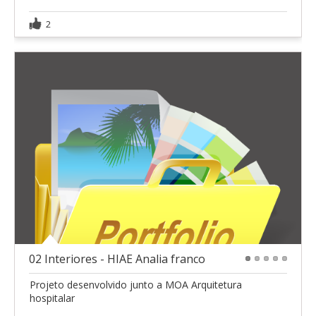
2
02 Interiores - HIAE Analia franco
1
2
3
4
5
Projeto desenvolvido junto a MOA Arquitetura
hospitalar