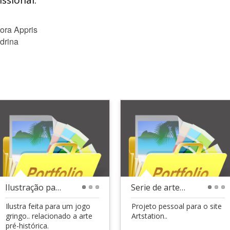
ssional:
itora Appris
drina
Ilustração para jogo mobile
Serie de artes conceituais para um projeto pessoal
1
2
3
1
2
3
Ilustra feita para um jogo
Projeto pessoal para o site
gringo.. relacionado a arte
Artstation..
pré-histórica.