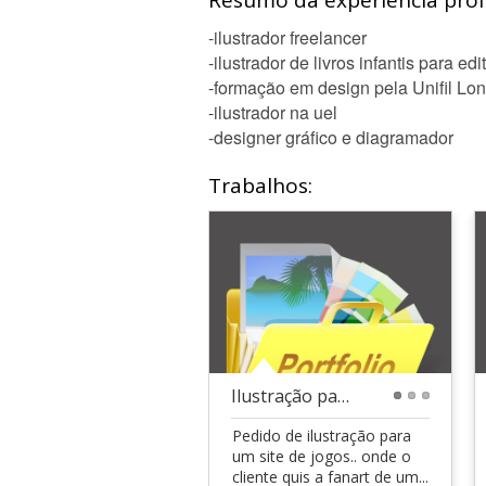
Resumo da experiência profi
-ilustrador freelancer
-ilustrador de livros infantis para ed
-formação em design pela Unifil Lon
-ilustrador na uel
-designer gráfico e diagramador
Trabalhos:
Ilustração para site de jogos
1
2
3
Pedido de ilustração para
um site de jogos.. onde o
cliente quis a fanart de um...