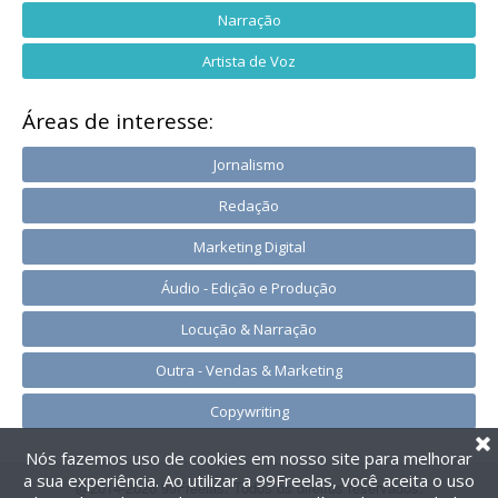
Narração
Artista de Voz
Áreas de interesse:
Jornalismo
Redação
Marketing Digital
Áudio - Edição e Produção
Locução & Narração
Outra - Vendas & Marketing
Copywriting
Nós fazemos uso de cookies em nosso site para melhorar
a sua experiência. Ao utilizar a 99Freelas, você aceita o uso
@2014-2026 99Freelas. Todos os direitos reservados.