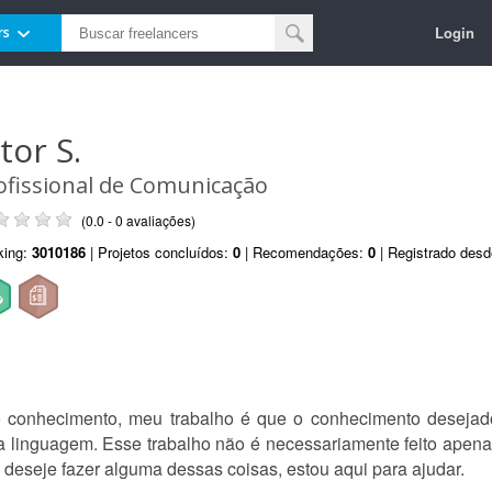
Login
rs
tor S.
ofissional de Comunicação
(0.0 - 0 avaliações)
king:
3010186
| Projetos concluídos:
0
| Recomendações:
0
| Registrado des
 conhecimento, meu trabalho é que o conhecimento desejado
a linguagem. Esse trabalho não é necessariamente feito apen
deseje fazer alguma dessas coisas, estou aqui para ajudar.