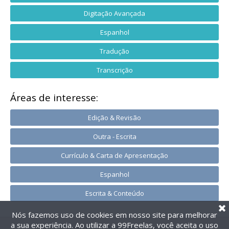
Digitação Avançada
Espanhol
Tradução
Transcrição
Áreas de interesse:
Edição & Revisão
Outra - Escrita
Currículo & Carta de Apresentação
Espanhol
Escrita & Conteúdo
Nós fazemos uso de cookies em nosso site para melhorar
a sua experiência. Ao utilizar a 99Freelas, você aceita o uso
@2014-2026 99Freelas. Todos os direitos reservados.