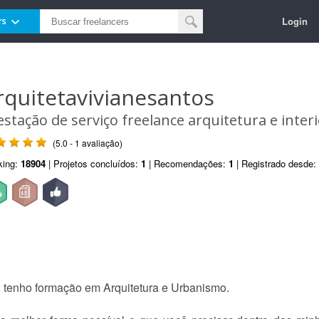
Login
rs
rquitetavivianesantos
estação de serviço freelance arquitetura e inter
(5.0 - 1 avaliação)
king:
18904
| Projetos concluídos:
1
| Recomendações:
1
| Registrado desde:
 tenho formação em Arquitetura e Urbanismo.