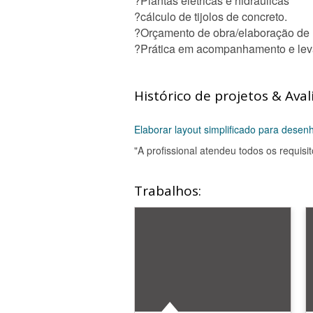
?Plantas elétricas e hidráulicas
?cálculo de tijolos de concreto.
?Orçamento de obra/elaboração de r
?Prática em acompanhamento e leva
Histórico de projetos & Aval
Elaborar layout simplificado para desen
"A profissional atendeu todos os requisit
Trabalhos: