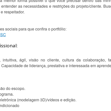
da melhor forma possível o que você precisar dentro das min
entender as necessidades e restrições do projeto/cliente. B
 e respeitador.
s sociais para que confira o portfólio:
SSC
ssional:
, intuitiva, ágil, visão no cliente, cultura da colaboração, 
 Capacidade de liderança, prestativa e interessada em aprend
ção do escopo.
nograma.
eletrônica (modelagem 3D)/vídeos e edição.
ondicionado