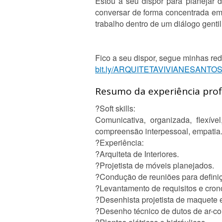
Estou a seu dispor para planejar 
conversar de forma concentrada em 
trabalho dentro de um diálogo gentil
Fico a seu dispor, segue minhas rede
bit.ly/ARQUITETAVIVIANESANTO
Resumo da experiência profi
?Soft skills:
Comunicativa, organizada, flexível
compreensão interpessoal, empatia.
?Experiência:
?Arquiteta de Interiores.
?Projetista de móveis planejados.
?Condução de reuniões para defini
?Levantamento de requisitos e cro
?Desenhista projetista de maquete 
?Desenho técnico de dutos de ar-c