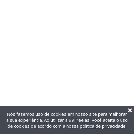
Nós fazemos uso de cookies em nosso site para melhorar
a sua experiência. Ao utilizar a 99Freelas, você aceita o uso
@2014-2026 99Freelas. Todos os direitos reservados.
de cookies de acordo com a nossa
política de privacidade
.
Termos de uso
|
Política de privacidade