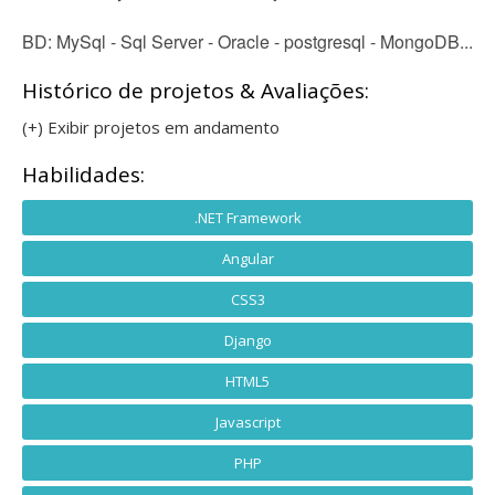
BD: MySql - Sql Server - Oracle - postgresql - MongoDB...
Histórico de projetos & Avaliações:
(+) Exibir projetos em andamento
Habilidades:
.NET Framework
Angular
CSS3
Django
HTML5
Javascript
PHP