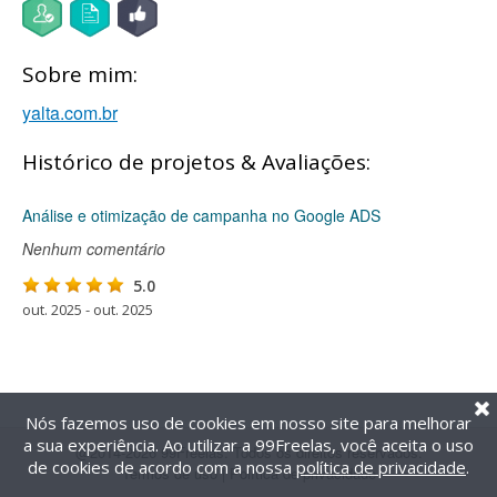
Sobre mim:
yalta.com.br
Histórico de projetos & Avaliações:
Análise e otimização de campanha no Google ADS
Nenhum comentário
5.0
out. 2025 - out. 2025
Nós fazemos uso de cookies em nosso site para melhorar
a sua experiência. Ao utilizar a 99Freelas, você aceita o uso
@2014-2026 99Freelas. Todos os direitos reservados.
de cookies de acordo com a nossa
política de privacidade
.
Termos de uso
|
Política de privacidade