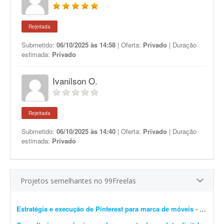
Rejeitada
Submetido:
06/10/2025 às 14:58
| Oferta:
Privado
| Duração
estimada:
Privado
Ivanilson O.
Rejeitada
Submetido:
06/10/2025 às 14:40
| Oferta:
Privado
| Duração
estimada:
Privado
Projetos semelhantes no 99Freelas
Estratégia e execução de Pinterest para marca de móveis
- Preciso de um profissional com olhar atento e repertório refinado em design e arquitetura para repensar e construir a estratégia do Pinterest da minha marca de móveis. O proje...