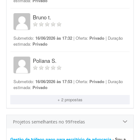
estimada:
Privado
Bruno t.
Submetido:
16/06/2026 às 17:32
| Oferta:
Privado
| Duração
estimada:
Privado
Poliana S.
Submetido:
16/06/2026 às 17:53
| Oferta:
Privado
| Duração
estimada:
Privado
+ 2 propostas
Projetos semelhantes no 99Freelas
Gestão de tráfego pago para escritório de advocacia
- Sou advogada e estou iniciando meu escritório. Procuro freelancer de tráfego pago, não agência, para começarmos pequeno e crescermos juntos conforme os resultados ...