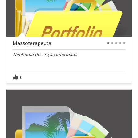
Massoterapeuta
1
2
3
4
5
Nenhuma descrição informada
0