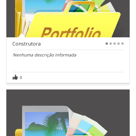
Construtora
1
2
3
4
5
Nenhuma descrição informada
0