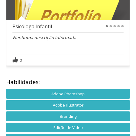
Psicóloga Infantil
1
2
3
4
5
Nenhuma descrição informada
0
Habilidades:
Adobe Photoshop
Adobe Illustrator
Branding
Edição de Vídeo