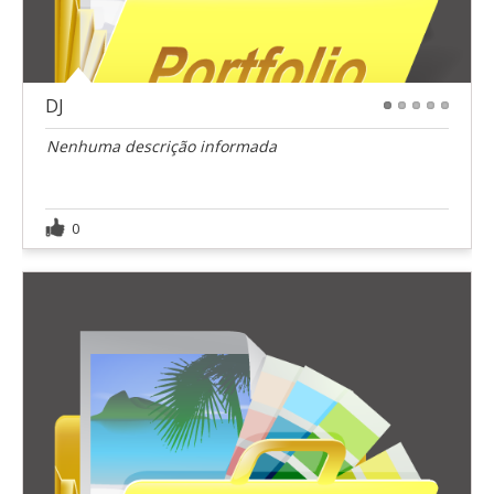
DJ
1
2
3
4
5
Nenhuma descrição informada
0