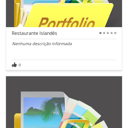
Restaurante Islandês
1
2
3
4
5
Nenhuma descrição informada
0