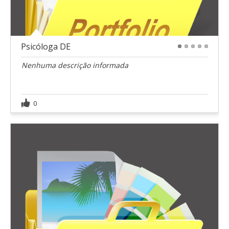
Psicóloga DE
1
2
3
4
5
Nenhuma descrição informada
0