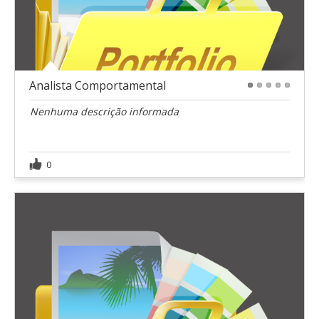
Analista Comportamental
1
2
3
4
5
Nenhuma descrição informada
0