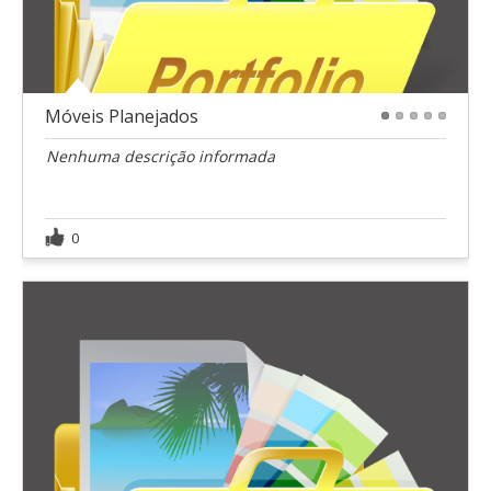
Móveis Planejados
1
2
3
4
5
Nenhuma descrição informada
0