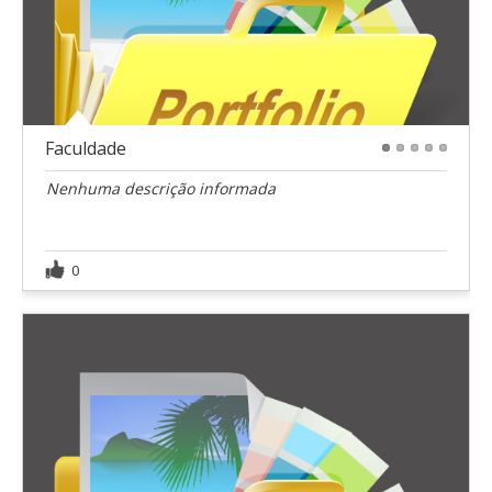
Faculdade
1
2
3
4
5
Nenhuma descrição informada
0