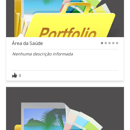
Área da Saúde
1
2
3
4
5
Nenhuma descrição informada
0