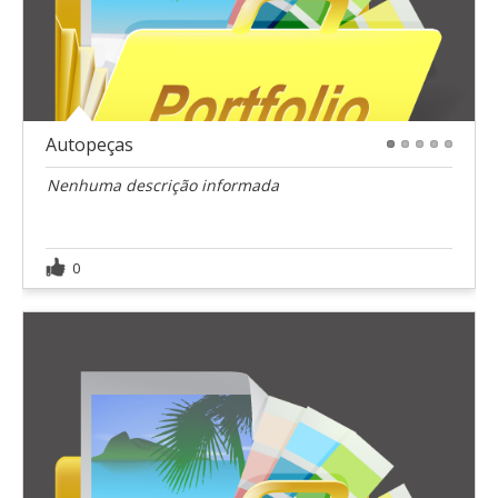
Autopeças
1
2
3
4
5
Nenhuma descrição informada
0