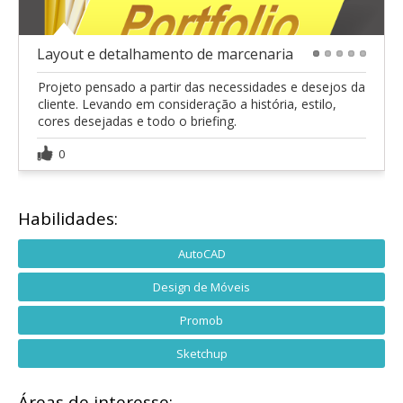
Layout e detalhamento de marcenaria
1
2
3
4
5
Projeto pensado a partir das necessidades e desejos da
cliente. Levando em consideração a história, estilo,
cores desejadas e todo o briefing.
0
Habilidades:
AutoCAD
Design de Móveis
Promob
Sketchup
Áreas de interesse: