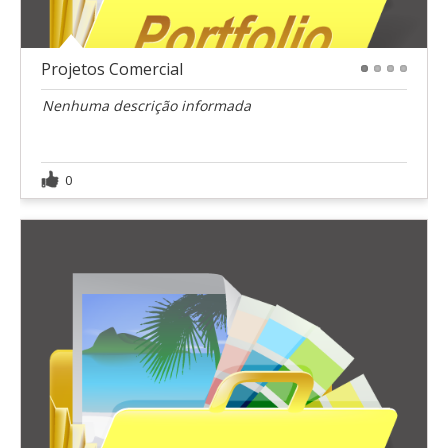
Projetos Comercial
1
2
3
4
Nenhuma descrição informada
0