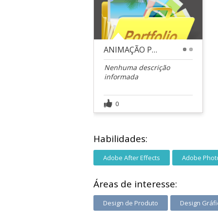
ANIMAÇÃO PARA MUSICA
1
2
Nenhuma descrição
informada
0
Habilidades:
Adobe After Effects
Adobe Phot
Áreas de interesse:
Design de Produto
Design Gráfi