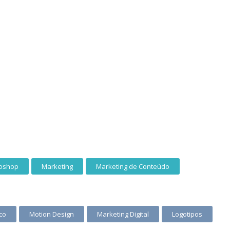
oshop
Marketing
Marketing de Conteúdo
co
Motion Design
Marketing Digital
Logotipos