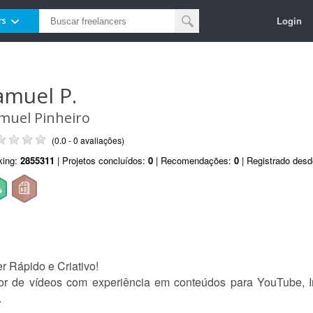
Login
rs
amuel P.
muel Pinheiro
(0.0 - 0 avaliações)
king:
2855311
| Projetos concluídos:
0
| Recomendações:
0
| Registrado des
r Rápido e Criativo!
r de vídeos com experiência em conteúdos para YouTube, I
.