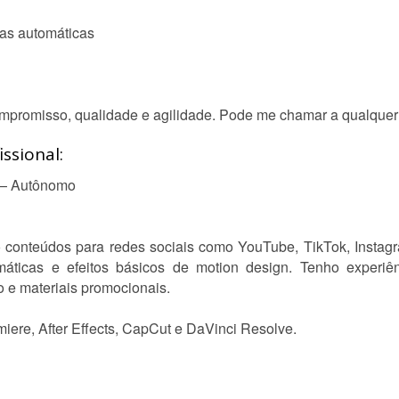
das automáticas
mpromisso, qualidade e agilidade. Pode me chamar a qualquer
ssional:
 — Autônomo
o conteúdos para redes sociais como YouTube, TikTok, Instag
máticas e efeitos básicos de motion design. Tenho experiê
 e materiais promocionais.
iere, After Effects, CapCut e DaVinci Resolve.