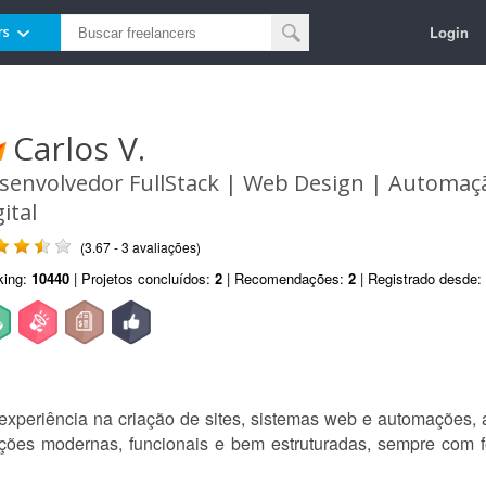
Login
rs
Carlos V.
senvolvedor FullStack | Web Design | Automaç
ital
(3.67 - 3 avaliações)
king:
10440
| Projetos concluídos:
2
| Recomendações:
2
| Registrado desde:
xperiência na criação de sites, sistemas web e automações, 
uções modernas, funcionais e bem estruturadas, sempre com 