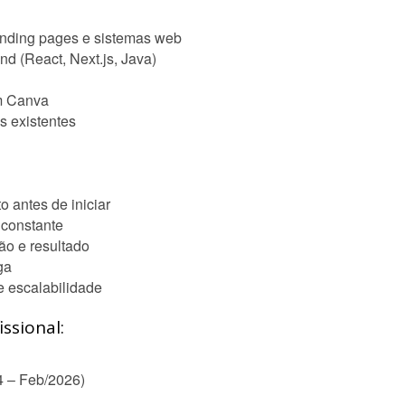
anding pages e sistemas web
d (React, Next.js, Java)
om Canva
s existentes
o antes de iniciar
 constante
ão e resultado
ga
e escalabilidade
ssional:
4 – Feb/2026)