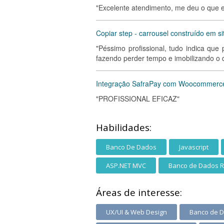
"Excelente atendimento, me deu o que eu
Copiar step - carrousel construído em 
"Péssimo profissional, tudo indica qu
fazendo perder tempo e imobilizando o d
Integração SafraPay com Woocommerc
"PROFISSIONAL EFICAZ"
Habilidades:
Banco De Dados
Javascript
ASP.NET MVC
Banco de Dados R
Áreas de interesse:
UX/UI & Web Design
Banco de 