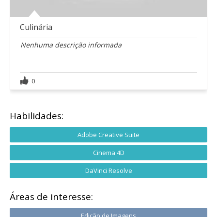
Culinária
Nenhuma descrição informada
0
Habilidades:
Adobe Creative Suite
Cinema 4D
DaVinci Resolve
Áreas de interesse:
Edição de Imagens