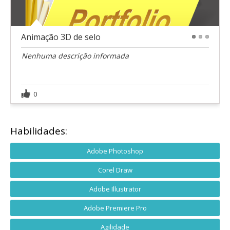
Animação 3D de selo
1
2
3
Nenhuma descrição informada
0
Habilidades:
Adobe Photoshop
Corel Draw
Adobe Illustrator
Adobe Premiere Pro
Agilidade