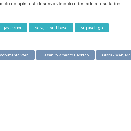
nto de apis rest, desenvolvimento orientado a resultados.
Javascript
NoSQL Couchbase
Arquivologia
volvimento Web
Desenvolvimento Desktop
Outra - Web, Mo