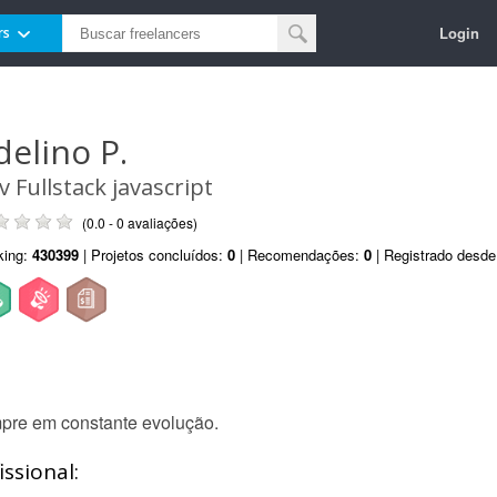
Login
rs
delino P.
v Fullstack javascript
(0.0 - 0 avaliações)
king:
430399
| Projetos concluídos:
0
| Recomendações:
0
| Registrado desd
pre em constante evolução.
ssional: