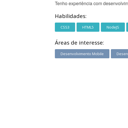
Tenho experiência com desenvolvime
Habilidades:
CSS3
HTML5
NodeJS
Áreas de interesse:
Desenvolvimento Mobile
Desen