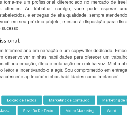
torna-me um profissional diferenciado no mercado de freel
 clientes. Ao trabalhar comigo, você pode esperar uma
abelecidos, e entregas de alta qualidade, sempre atendendo
ocê em seu próximo projeto, e estou à disposição para discu
e sucesso.
ssional:
 um intermediário em narração e um copywriter dedicado. Emb
m desenvolver minhas habilidades para oferecer um trabalh
nsmitindo emoção, ritmo e entonação em minha voz. Minha abo
o leitor e incentivando-o a agir. Sou comprometido em entregar
 crescer e aprimorar minhas habilidades como freelancer.
Edição de Textos
Marketing de Conteúdo
Marketing de 
 Massa
Revisão De Texto
Video Marketing
Word