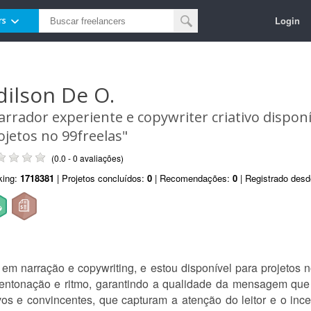
Login
rs
dilson De O.
arrador experiente e copywriter criativo dispon
ojetos no 99freelas"
(0.0 - 0 avaliações)
king:
1718381
| Projetos concluídos:
0
| Recomendações:
0
| Registrado des
e em narração e copywriting, e estou disponível para projetos 
 entonação e ritmo, garantindo a qualidade da mensagem que d
vos e convincentes, que capturam a atenção do leitor e o inc