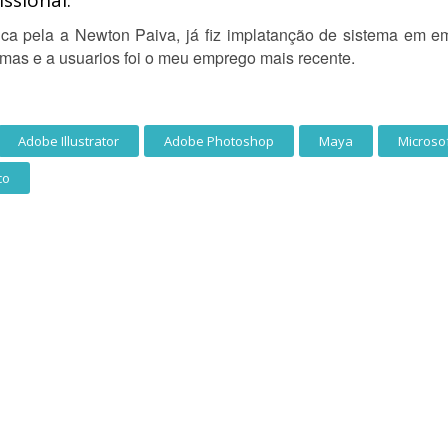
ssional:
ica pela a Newton Paiva, já fiz implatanção de sistema em e
emas e a usuarios foi o meu emprego mais recente.
Adobe Illustrator
Adobe Photoshop
Maya
Microsof
co