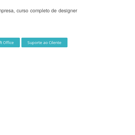
mpresa, curso completo de designer
t Office
Suporte ao Cilente