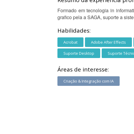
Resumo da experiência profi
Formado em tecnologia in informat
grafico pela a SAGA, suporte a sist
Habilidades:
Acrobat
Adobe After Effects
Suporte Desktop
Suporte Técni
Áreas de interesse:
Criação & Integração com IA