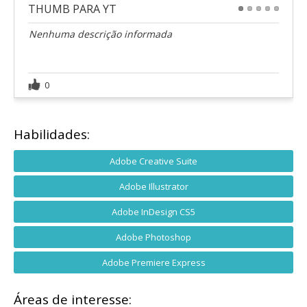
THUMB PARA YT
1
2
3
4
5
Nenhuma descrição informada
0
Habilidades:
Adobe Creative Suite
Adobe Illustrator
Adobe InDesign CS5
Adobe Photoshop
Adobe Premiere Express
Áreas de interesse: