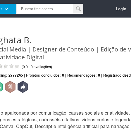
Login
rs
ghata B.
cial Media | Designer de Conteúdo | Edição de V
iatividade Digital
(0.0 - 0 avaliações)
king:
2777245
| Projetos concluídos:
0
| Recomendações:
0
| Registrado des
 apaixonada por comunicação, causas sociais e criatividade.
gens estratégicas, carrosséis criativos, vídeos curtos e lege
anva, CapCut, Descript e inteligência artificial para narração