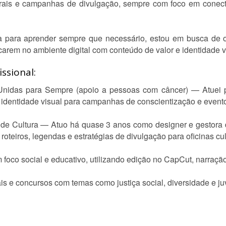
ulturais e campanhas de divulgação, sempre com foco em conec
a para aprender sempre que necessário, estou em busca de o
carem no ambiente digital com conteúdo de valor e identidade v
ssional:
o Unidas para Sempre (apoio a pessoas com câncer) — Atuei 
e identidade visual para campanhas de conscientização e event
 de Cultura — Atuo há quase 3 anos como designer e gestora d
roteiros, legendas e estratégias de divulgação para oficinas cul
m foco social e educativo, utilizando edição no CapCut, narra
is e concursos com temas como justiça social, diversidade e ju