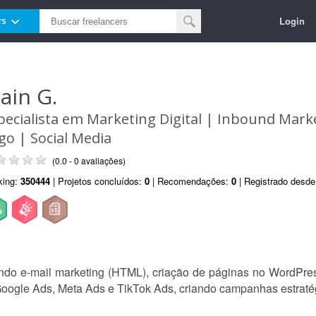
Login
rs
lain G.
pecialista em Marketing Digital | Inbound Mark
go | Social Media
(0.0 - 0 avaliações)
king:
350444
| Projetos concluídos:
0
| Recomendações:
0
| Registrado desd
uindo e-mail marketing (HTML), criação de páginas no WordP
Google Ads, Meta Ads e TikTok Ads, criando campanhas estraté