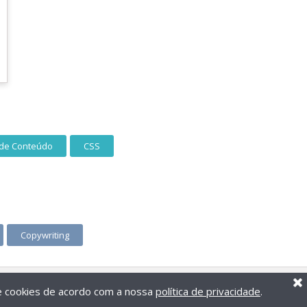
 de Conteúdo
CSS
Copywriting
de cookies de acordo com a nossa
política de privacidade
.