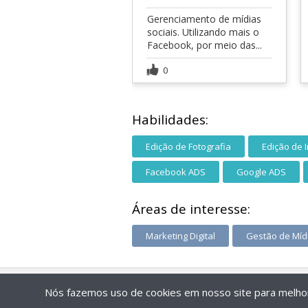
Gerenciamento de mídias
sociais. Utilizando mais o
Facebook, por meio das...
0
Habilidades:
Edição de Fotografia
Edição de
Facebook ADS
Google ADS
Áreas de interesse:
Marketing Digital
Gestão de Mídi
Nós fazemos uso de cookies em nosso site para melhora