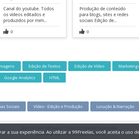
Canal do youtube. Todos
Produção de conteúdo
os vídeos editados e
para blogs, sites e redes
produzidos por mim...
sociais Edição de...
0
0
 Imagens
Edição de Textos
Edição de Vídeo
Marketing
Google Analytics
HTML
as Sociais
Vídeo - Edição e Produção
Locução & Narração
@2014-2026 99Freelas. Todos os direitos reservados.
r a sua experiência. Ao utilizar a 99Freelas, você aceita o uso 
Termos de uso
|
Política de privacidade