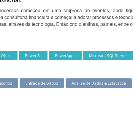
ssional:
processos começou em uma empresa de eventos, onde fique
ma consultoria financeira e começei a adorar processos e tecnol
, atraves da tecnologia. Então crio planilhas, paineis, entre 
 Office
Power BI
PowerApps
Microsoft SQL Server
atórios
Entrada de Dados
Análise de Dados & Estatística