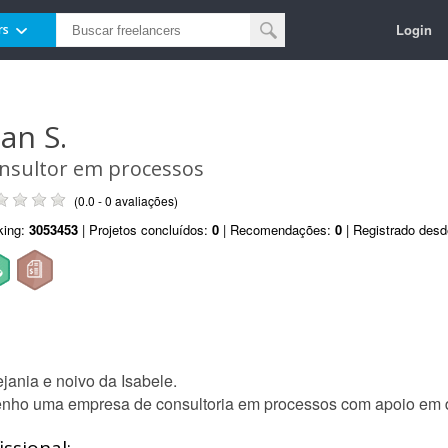
Login
rs
lan S.
nsultor em processos
(0.0 - 0 avaliações)
king:
3053453
| Projetos concluídos:
0
| Recomendações:
0
| Registrado des
jania e noivo da Isabele.
e tenho uma empresa de consultoria em processos com apoio em