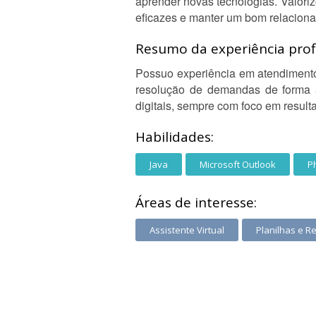
aprender novas tecnologias. Valori
eficazes e manter um bom relaciona
Resumo da experiência profi
Possuo experiência em atendimento 
resolução de demandas de forma á
digitais, sempre com foco em result
Habilidades:
Java
Microsoft Outlook
Ph
Áreas de interesse:
Assistente Virtual
Planilhas e Re