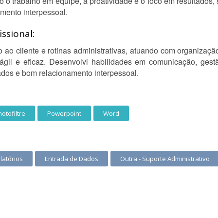
zo o trabalho em equipe, a proatividade e o foco em resultados
mento interpessoal.
ssional:
ao cliente e rotinas administrativas, atuando com organizaçã
gil e eficaz. Desenvolvi habilidades em comunicação, gestã
ados e bom relacionamento interpessoal.
otofiltre
Powerpoint
Word
latórios
Entrada de Dados
Outra - Suporte Administrativo