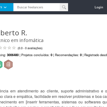
Login
rs
lberto R.
cnico em infomática
(0.0 - 0 avaliações)
king:
3006480
| Projetos concluídos:
0
| Recomendações:
0
| Registrado des
ência em atendimento ao cliente, suporte administrativo e 
 clara e empática, facilidade em resolver problemas e boa ca
ecimento em [inserir ferramentas, sistemas ou softwares q