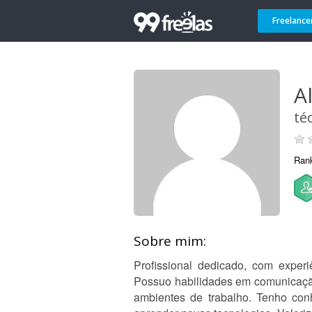
Freelance
A
té
Ran
Sobre mim:
Profissional dedicado, com experi
Possuo habilidades em comunicação
ambientes de trabalho. Tenho conh