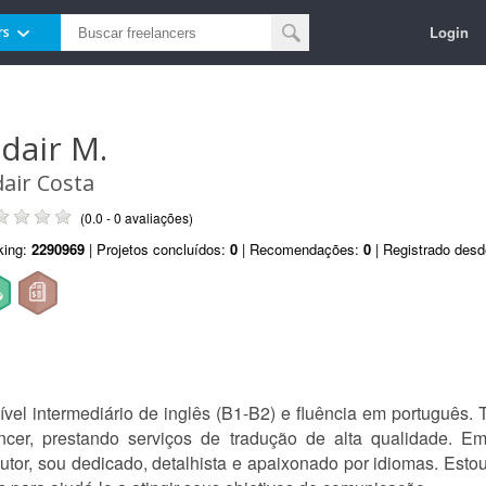
Login
rs
ldair M.
dair Costa
(0.0 - 0 avaliações)
king:
2290969
| Projetos concluídos:
0
| Recomendações:
0
| Registrado des
nível intermediário de inglês (B1-B2) e fluência em português.
ancer, prestando serviços de tradução de alta qualidade. 
adutor, sou dedicado, detalhista e apaixonado por idiomas. Es