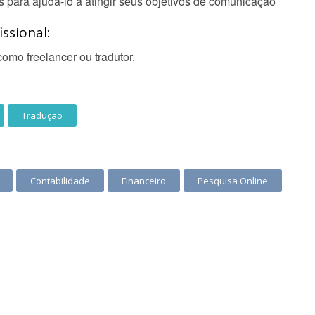
s para ajudá-lo a atingir seus objetivos de comunicação
ssional:
omo freelancer ou tradutor.
Tradução
Contabilidade
Financeiro
Pesquisa Online