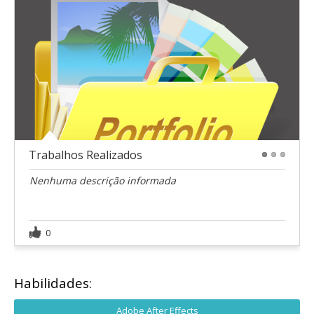
Trabalhos Realizados
1
2
3
Nenhuma descrição informada
0
Habilidades:
Adobe After Effects