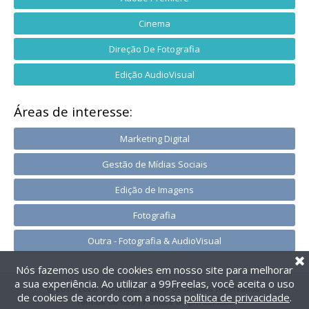
Cinema
Direção De Fotografia
Edição AudioVisual
Áreas de interesse:
Marketing Digital
Gestão de Mídias Sociais
Edição de Imagens
Fotografia
Outra - Fotografia & AudioVisual
Nós fazemos uso de cookies em nosso site para melhorar
a sua experiência. Ao utilizar a 99Freelas, você aceita o uso
@2014-2026 99Freelas. Todos os direitos reservados.
de cookies de acordo com a nossa
política de privacidade
.
Termos de uso
|
Política de privacidade