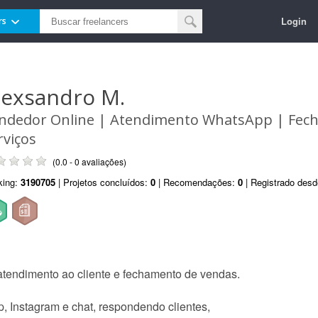
Login
rs
lexsandro M.
ndedor Online | Atendimento WhatsApp | Fec
rviços
(0.0 - 0 avaliações)
king:
3190705
| Projetos concluídos:
0
| Recomendações:
0
| Registrado des
tendimento ao cliente e fechamento de vendas.
 Instagram e chat, respondendo clientes,