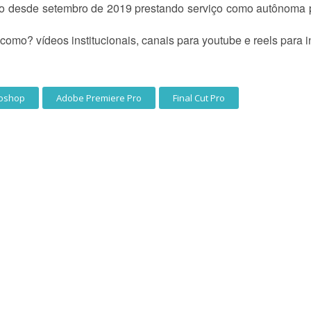
deo desde setembro de 2019 prestando serviço como autônoma
omo? vídeos institucionais, canais para youtube e reels para i
oshop
Adobe Premiere Pro
Final Cut Pro