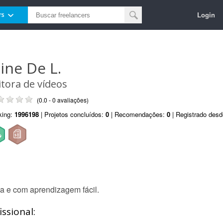
Login
rs
line De L.
itora de vídeos
(0.0 - 0 avaliações)
king:
1996198
| Projetos concluídos:
0
| Recomendações:
0
| Registrado des
sa e com aprendizagem fácil.
ssional: