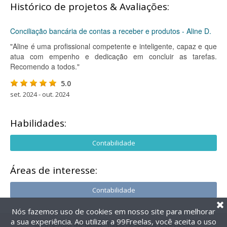
Histórico de projetos & Avaliações:
Conciliação bancária de contas a receber e produtos - Aline D.
"Aline é uma profissional competente e inteligente, capaz e que
atua com empenho e dedicação em concluir as tarefas.
Recomendo a todos."
5.0
set. 2024 - out. 2024
Habilidades:
Contabilidade
Áreas de interesse:
Contabilidade
Nós fazemos uso de cookies em nosso site para melhorar
a sua experiência. Ao utilizar a 99Freelas, você aceita o uso
@2014-2026 99Freelas. Todos os direitos reservados.