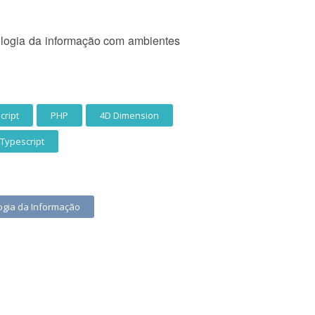
ologia da informação com ambientes
cript
PHP
4D Dimension
Typescript
ogia da Informação