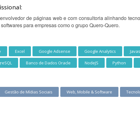
ssional:
nvolvedor de páginas web e com consultoria alinhando tecn
 softwares para empresas como o grupo Quero-Quero.
e
Excel
Google Adsense
Google Analytics
Javas
greSQL
Banco de Dados Oracle
NodeJS
Python
Gestão de Mídias Sociais
Web, Mobile & Software
Tecnol