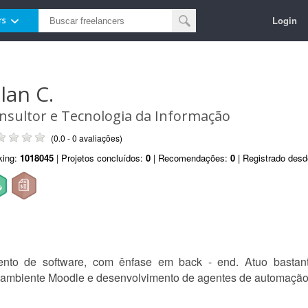
Login
rs
lan C.
nsultor e Tecnologia da Informação
(0.0 - 0 avaliações)
king:
1018045
| Projetos concluídos:
0
| Recomendações:
0
| Registrado des
ento de software, com ênfase em back - end. Atuo basta
 ambiente Moodle e desenvolvimento de agentes de automação