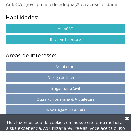
AutoCAD,revit.projeto de adequação a acessibilidade.
Habilidades:
AutoCAD
Revit Architecture
Áreas de interesse:
Arquitetura
Design de Interiores
Engenharia Civil
Outra - Engenharia & Arquitetura
Modelagem 3D & CAD
Nós fazemos uso de cookies em nosso site para melhorar
a sua experiência. Ao utilizar a 99Freelas, você aceita o uso
@2014-2026 99Freelas. Todos os direitos reservados.