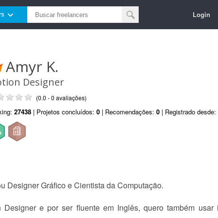
Login
rs
Amyr K.
tion Designer
(0.0 - 0 avaliações)
king:
27438
| Projetos concluídos:
0
| Recomendações:
0
| Registrado desde:
u Designer Gráfico e Cientista da Computação.
esigner e por ser fluente em Inglês, quero também usar i