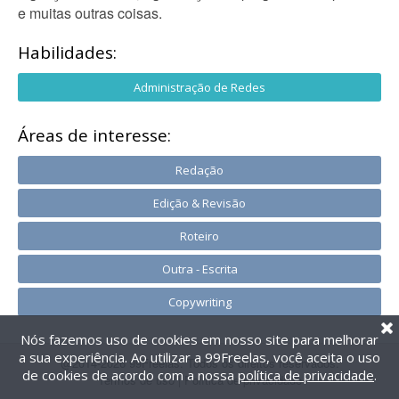
e muitas outras coisas.
Habilidades:
Administração de Redes
Áreas de interesse:
Redação
Edição & Revisão
Roteiro
Outra - Escrita
Copywriting
Nós fazemos uso de cookies em nosso site para melhorar
a sua experiência. Ao utilizar a 99Freelas, você aceita o uso
@2014-2026 99Freelas. Todos os direitos reservados.
de cookies de acordo com a nossa
política de privacidade
.
Termos de uso
|
Política de privacidade