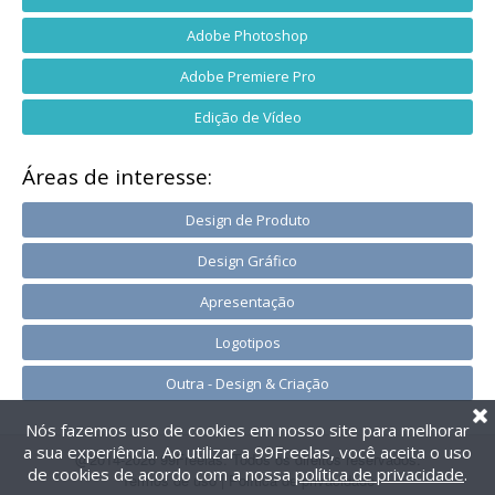
Adobe Photoshop
Adobe Premiere Pro
Edição de Vídeo
Áreas de interesse:
Design de Produto
Design Gráfico
Apresentação
Logotipos
Outra - Design & Criação
Nós fazemos uso de cookies em nosso site para melhorar
a sua experiência. Ao utilizar a 99Freelas, você aceita o uso
@2014-2026 99Freelas. Todos os direitos reservados.
de cookies de acordo com a nossa
política de privacidade
.
Termos de uso
|
Política de privacidade