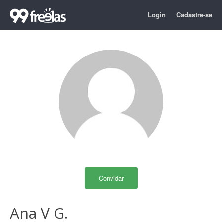
Login
Cadastre-se
Convidar
Ana V G.